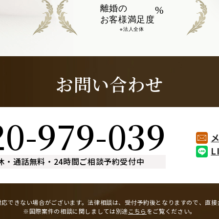
離婚の
%
お客様満足度
※法人全体
お問い合わせ
20-979-039
L
休
・
通話無料
・
24時間ご相談予約受付中
対応できない場合がございます。
法律相談は、受付予約後となりますので、
直接
※国際案件の相談に関しましては
別途
こちら
をご覧ください。