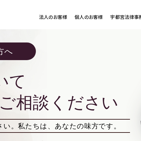
法人のお客様
個人のお客様
宇都宮法律事
様ご相談
個人のお客様ご相談
方へ
用サイト
交通事故
労務専用サイト
医療過誤
離婚問題
刑事事件
いて
相続問題
損害賠償
ご相談ください
さい。
私たちは、あなたの味方です。