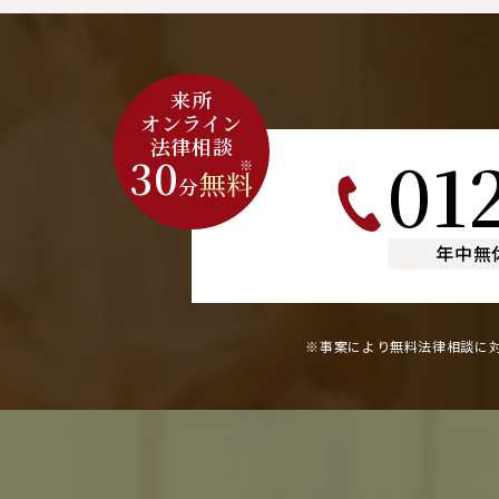
来所
オンライン
法律相談
01
30
※
無料
分
年中無
※事案により無料法律相談に