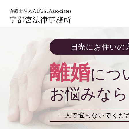
宇都宮法律事務所
法人のお客
日光にお住いの
企業法務専
離婚
につ
お悩みなら
一人で悩まないでくだ