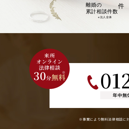
離婚の
件
累計相談件数
※法人全体
来所
オンライン
法律相談
01
30
※
無料
分
年中無
※事案により無料法律相談に