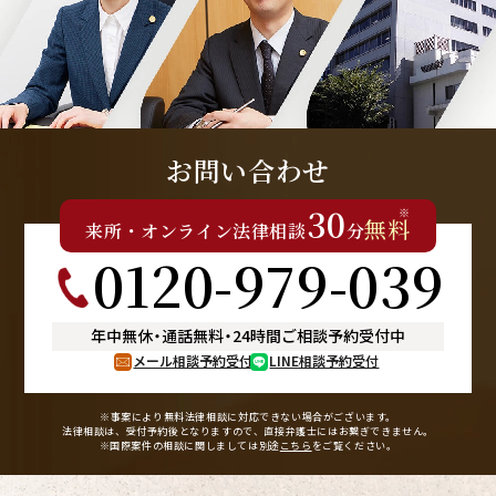
お問い合わせ
30
※
無料
来所
・
オンライン
法律相談
分
0120-979-039
年中無休
・
通話無料
・
24時間ご相談予約受付中
メール相談予約受付
LINE相談予約受付
※事案により無料法律相談に
対応できない場合がございます。
法律相談は、受付予約後となりますので、
直接弁護士にはお繋ぎできません。
※国際案件の相談に関しましては
別途
こちら
をご覧ください。