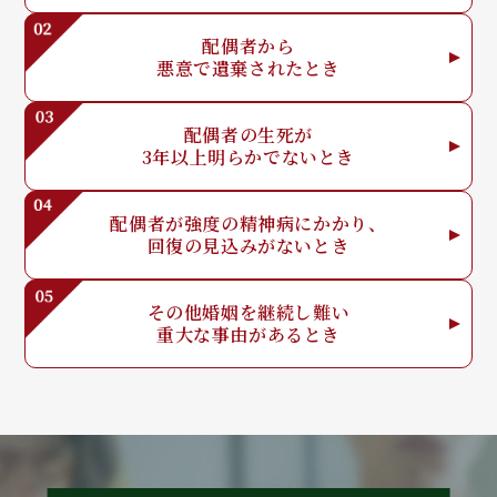
配偶者から
悪意で
遺棄されたとき
配偶者の生死が
3年以上明らか
でないとき
配偶者が強度の
精神病にかかり、
回復の見込みが
ないとき
その他婚姻を
継続し難い
重大な事由が
あるとき