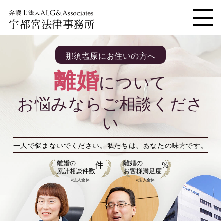
宇都宮法律事務所
メニ
那須塩原にお住いの方へ
離婚
について
お悩みならご相談くださ
い
一人で悩まないでください。
私たちは、あなたの味方です。
離婚の
離婚の
件
%
累計相談件数
お客様満足度
※法人全体
※法人全体