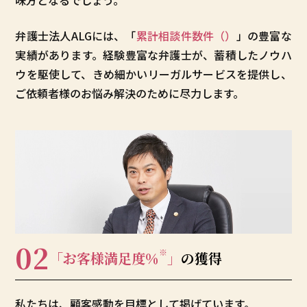
味方となるでしょう。
弁護士法人ALGには、「
累計相談件数
件（
）
」の豊富な
実績があります。経験豊富な弁護士が、蓄積したノウハ
ウを駆使して、きめ細かいリーガルサービスを提供し、
ご依頼者様のお悩み解決のために尽力します。
02
※
「お客様満足度
％
」
の獲得
私たちは、顧客感動を目標として掲げています。