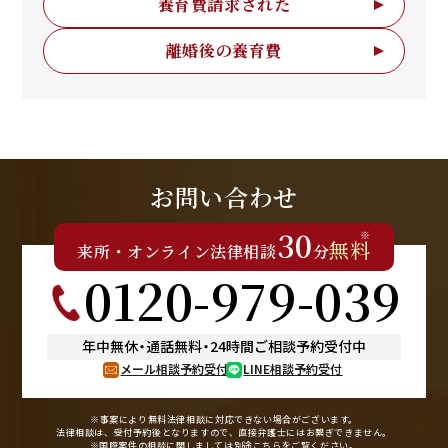
養育費請求された
離婚後の養育費
お問い合わせ
30
※
無料
来所
・
オンライン
法律相談
分
0120-979-039
年中無休
・
通話無料
・
24時間ご相談予約受付中
メール相談予約受付
LINE相談予約受付
※事案により無料法律相談に
対応できない場合がございます。
法律相談は、受付予約後となりますので、
直接弁護士にはお繋ぎできません。
※国際案件の相談に関しましては
別途
こちら
をご覧ください。