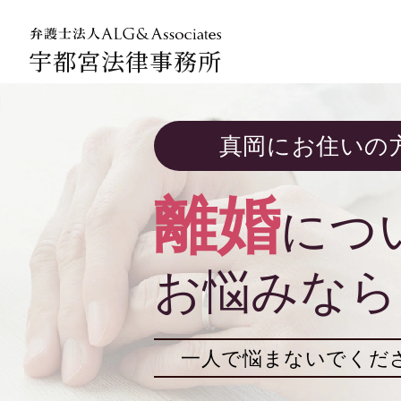
宇都宮法律事務所
法人のお客
真岡にお住いの
企業法務専
離婚
につ
お悩みなら
一人で悩まないでくだ