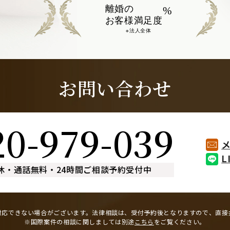
離婚の
%
お客様満足度
※法人全体
お問い合わせ
20-979-039
L
休
・
通話無料
・
24時間ご相談予約受付中
対応できない場合がございます。
法律相談は、受付予約後となりますので、
直接
※国際案件の相談に関しましては
別途
こちら
をご覧ください。