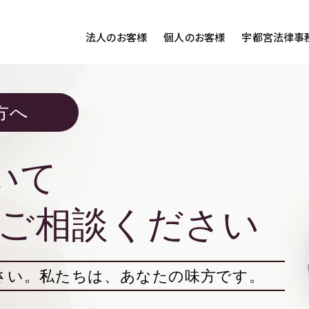
法人のお客様
個人のお客様
宇都宮法律事
様ご相談
個人のお客様ご相談
方へ
用サイト
交通事故
労務専用サイト
医療過誤
離婚問題
刑事事件
いて
相続問題
損害賠償
ご相談ください
さい。
私たちは、あなたの味方です。