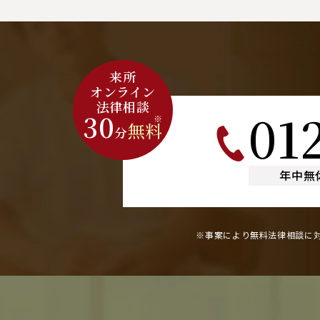
来所
オンライン
法律相談
01
30
※
無料
分
年中無
※事案により無料法律相談に