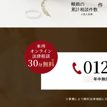
離婚の
件
累計相談件数
※法人全体
来所
オンライン
法律相談
01
30
※
無料
分
年中無
※事案により無料法律相談に