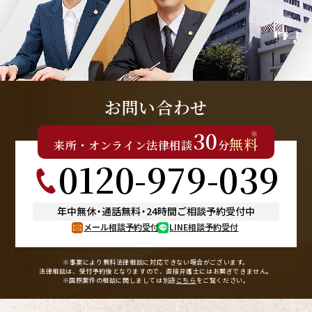
お問い合わせ
30
※
無料
来所
・
オンライン
法律相談
分
0120-979-039
年中無休
・
通話無料
・
24時間ご相談予約受付中
メール相談予約受付
LINE相談予約受付
※事案により無料法律相談に
対応できない場合がございます。
法律相談は、受付予約後となりますので、
直接弁護士にはお繋ぎできません。
※国際案件の相談に関しましては
別途
こちら
をご覧ください。