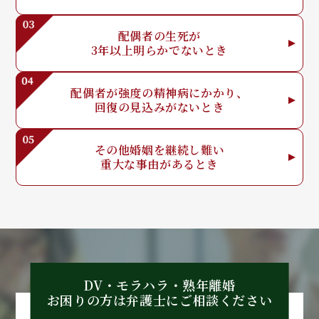
配偶者の生死が
3年以上明らか
でないとき
配偶者が強度の
精神病にかかり、
回復の見込みが
ないとき
その他婚姻を
継続し難い
重大な事由が
あるとき
DV・モラハラ・熟年離婚
お困りの方は弁護士に
ご相談ください