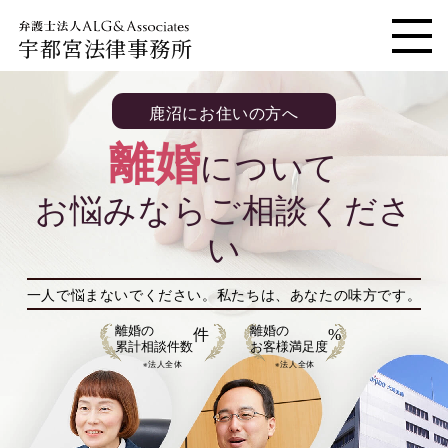
宇都宮法律事務所
メニ
鹿沼にお住いの方へ
離婚
について
お悩みならご相談くださ
い
一人で悩まないでください。
私たちは、あなたの味方です。
離婚の
離婚の
件
%
累計相談件数
お客様満足度
※法人全体
※法人全体