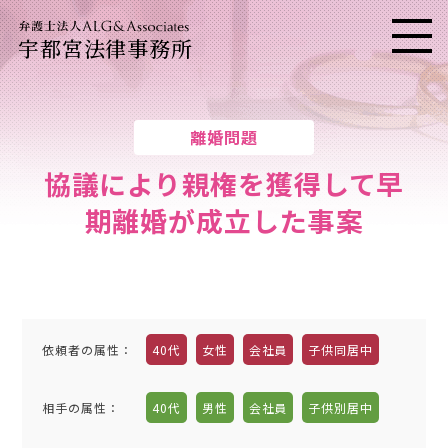
宇都宮法律事務所
メニ
離婚問題
協議により親権を獲得して早
期離婚が成立した事案
依頼者の属性
：
40代
女性
会社員
子供同居中
相手の属性
：
40代
男性
会社員
子供別居中