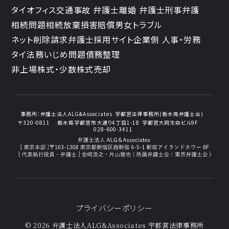
タイオフィス
交通事故 弁護士
離婚 弁護士
刑事弁護
相続問題
相続放棄
損害賠償
男女トラブル
ネット削除請求
弁護士採用サイト
企業側 人事・労務
タイ法務
いじめ問題
債務整理
非上場株式・少数株式売却
事務所：
弁護士法人ALG&Associates
宇都宮法律事務所(栃木県弁護士会)
〒320-0811
栃木県宇都宮市大通り4丁目1-18
宇都宮大同生命ビル9F
028-600-3411
プライバシーポリシー
© 2026 弁護士法人ALG&Associates
宇都宮法律事務所