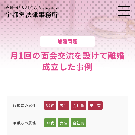
宇都宮法律事務所
メニ
離婚問題
月1回の面会交流を設けて離婚
成立した事例
依頼者の属性
：
30代
男性
会社員
子供有
相手方の属性
：
30代
女性
会社員