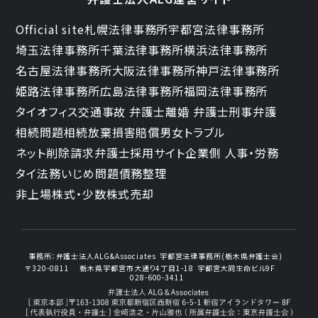
Official site
札幌法律事務所
宇都宮法律事務所
埼玉法律事務所
千葉法律事務所
横浜法律事務所
名古屋法律事務所
大阪法律事務所
神戸法律事務所
姫路法律事務所
広島法律事務所
福岡法律事務所
タイオフィス
交通事故 弁護士
離婚 弁護士
刑事弁護
相続問題
相続放棄
損害賠償
男女トラブル
ネット削除請求
弁護士採用サイト
企業側 人事・労務
タイ法務
いじめ問題
債務整理
非上場株式・少数株式売却
事務所：
弁護士法人ALG&Associates
宇都宮法律事務所(栃木県弁護士会)
〒320-0811
栃木県宇都宮市大通り4丁目1-18
宇都宮大同生命ビル9F
028-600-3411