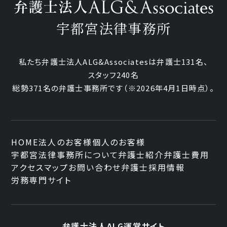
宇都宮法律事務所
私たち弁護士法人ALG&Associatesは弁護士
131
名、
スタッフ
240名
総勢
371
名の弁護士事務所です
（
※2026年4月1日時点
）。
HOME
法人のお客様
個人のお客様
宇都宮法律事務所について
弁護士紹介
弁護士費用
アクセスマップ
お問い合わせ
弁護士採用情報
労務専門サイト
弁護士法人ALG運営サイト