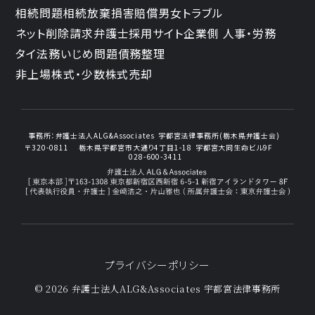
相続問題
相続放棄
損害賠償
男女トラブル
ネット削除請求
弁護士採用サイト
企業側 人事・労務
タイ法務
いじめ問題
債務整理
非上場株式・少数株式売却
事務所：
弁護士法人ALG&Associates
宇都宮法律事務所(栃木県弁護士会)
〒320-0811
栃木県宇都宮市大通り4丁目1-18
宇都宮大同生命ビル9F
028-600-3411
プライバシーポリシー
© 2026 弁護士法人ALG&Associates
宇都宮法律事務所