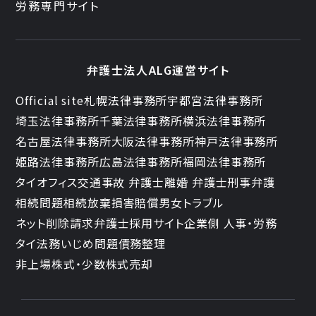
労務専門サイト
弁護士法人ALG運営サイト
Official site
札幌法律事務所
宇都宮法律事務所
埼玉法律事務所
千葉法律事務所
横浜法律事務所
名古屋法律事務所
大阪法律事務所
神戸法律事務所
姫路法律事務所
広島法律事務所
福岡法律事務所
タイオフィス
交通事故 弁護士
離婚 弁護士
刑事弁護
相続問題
相続放棄
損害賠償
男女トラブル
ネット削除請求
弁護士採用サイト
企業側 人事・労務
タイ法務
いじめ問題
債務整理
非上場株式・少数株式売却