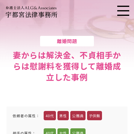
宇都宮法律事務所
メニ
離婚問題
妻からは解決金、不貞相手か
らは慰謝料を獲得して離婚成
立した事例
依頼者の属性
：
40代
男性
公務員
子供無
相手の属性
：
40代
女性
公務員