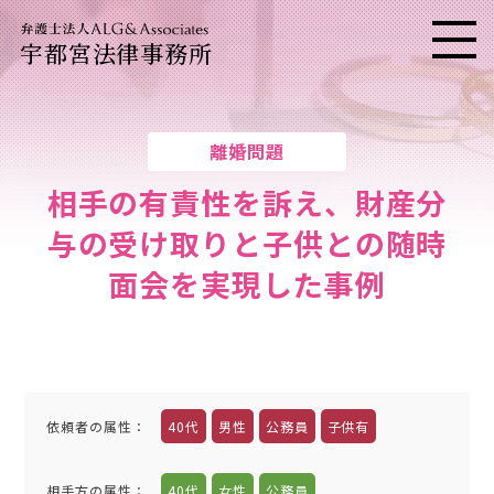
宇都宮法律事務所
メニ
離婚問題
相手の有責性を訴え、財産分
与の受け取りと子供との随時
面会を実現した事例
依頼者の属性
：
40代
男性
公務員
子供有
相手方の属性
：
40代
女性
公務員