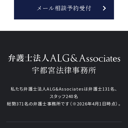
メール相談予約受付
宇都宮法律事務所
私たち弁護士法人ALG&Associatesは弁護士
131
名、
スタッフ
240名
総勢
371
名の弁護士事務所です
（
※2026年4月1日時点
）。