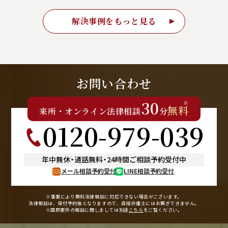
解決事例をもっと見る
お問い合わせ
30
※
無料
来所
・
オンライン
法律相談
分
0120-979-039
年中無休
・
通話無料
・
24時間ご相談予約受付中
メール相談予約受付
LINE相談予約受付
※事案により無料法律相談に
対応できない場合がございます。
法律相談は、受付予約後となりますので、
直接弁護士にはお繋ぎできません。
※国際案件の相談に関しましては
別途
こちら
をご覧ください。