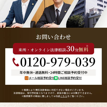
お問い合わせ
30
※
無料
来所
・
オンライン
法律相談
分
0120-979-039
年中無休
・
通話無料
・
24時間ご相談予約受付中
メール相談予約受付
LINE相談予約受付
※事案により無料法律相談に
対応できない場合がございます。
法律相談は、受付予約後となりますので、
直接弁護士にはお繋ぎできません。
※国際案件の相談に関しましては
別途
こちら
をご覧ください。