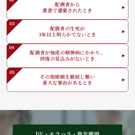
配偶者から
悪意で
遺棄されたとき
配偶者の生死が
3年以上明らか
でないとき
配偶者が強度の
精神病にかかり、
回復の見込みが
ないとき
その他婚姻を
継続し難い
重大な事由が
あるとき
DV・モラハラ・熟年離婚