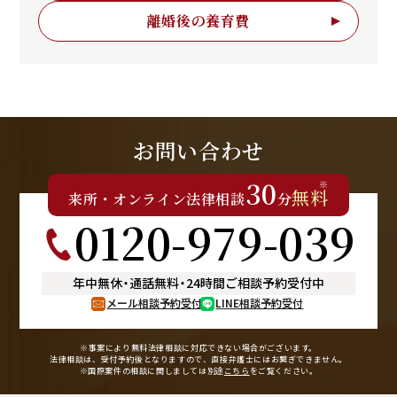
離婚後の養育費
お問い合わせ
30
※
無料
来所
・
オンライン
法律相談
分
0120-979-039
年中無休
・
通話無料
・
24時間ご相談予約受付中
メール相談予約受付
LINE相談予約受付
※事案により無料法律相談に
対応できない場合がございます。
法律相談は、受付予約後となりますので、
直接弁護士にはお繋ぎできません。
※国際案件の相談に関しましては
別途
こちら
をご覧ください。