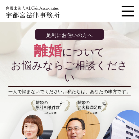
宇都宮法律事務所
メニ
足利にお住いの方へ
離婚
について
お悩みならご相談くださ
い
一人で悩まないでください。
私たちは、あなたの味方です。
離婚の
離婚の
件
%
累計相談件数
お客様満足度
※法人全体
※法人全体